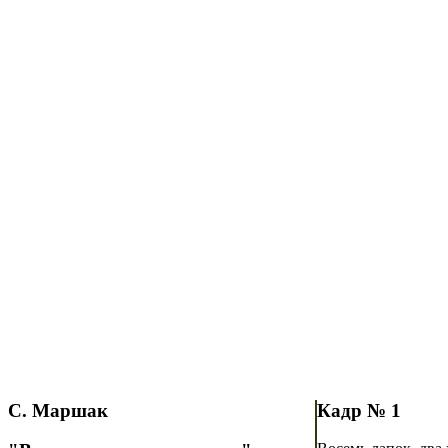
С. Маршак
Кадр № 1