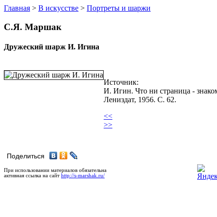
Главная
>
В искусстве
>
Портреты и шаржи
С.Я. Маршак
Дружеский шарж И. Игина
Источник:
И. Игин. Что ни страница - знако
Лениздат, 1956. С. 62.
<<
>>
Поделиться
При использовании материалов обязательна
активная ссылка на сайт
http://s-marshak.ru/