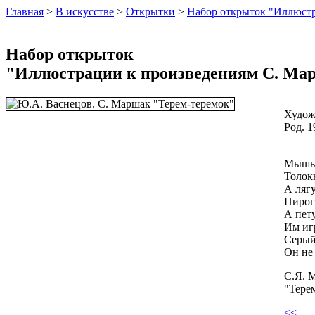
Главная
>
В искусстве
>
Открытки
>
Набор открыток "Иллюстр
Набор открыток
"Иллюстрации к произведениям С. Ма
Худож
Род. 1
Мышь
Толокн
А ляг
Пирог
А пет
Им иг
Серый
Он не 
С.Я. 
"Тере
<<