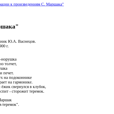
ации к произведениям С. Маршака"
ршака"
ник Ю.А. Васнецов.
900 г.
-норушка
о толчет,
ушка
и печет.
ух на подоконнике
рает на гармонике.
 ёжик свернулся в клубок,
спит - сторожит теремок.
Маршак
м-теремок".