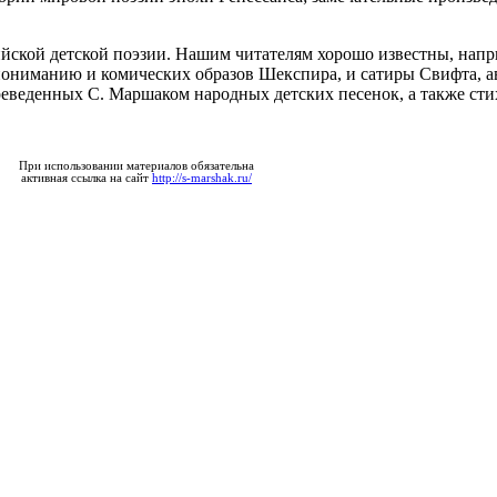
йской детской поэзии. Нашим читателям хорошо известны, напри
пониманию и комических образов Шекспира, и сатиры Свифта, а
еведенных С. Маршаком народных детских песенок, а также сти
При использовании материалов обязательна
активная ссылка на сайт
http://s-marshak.ru/