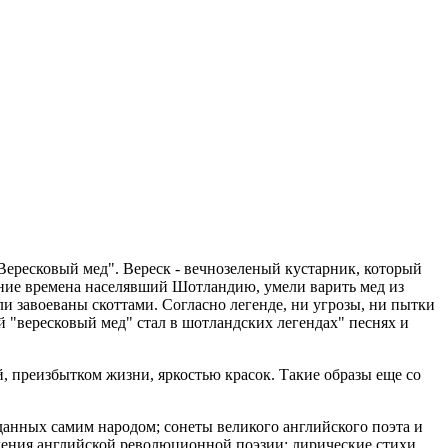
Вересковый мед". Вереск - вечнозеленый кустарник, который
вние времена населявший Шотландию, умели варить мед из
и завоеваны скоттами. Согласно легенде, ни угрозы, ни пытки
й "вересковый мед" стал в шотландских легендах" песнях и
 преизбытком жизни, яркостью красок. Такие образы еще со
данных самим народом; сонеты великого английского поэта и
дения английской революционной поэзии; лирические стихи