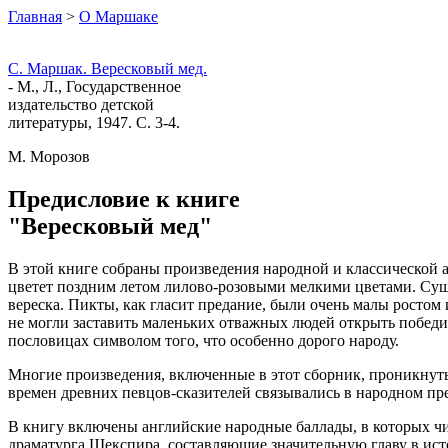
Главная
>
О Маршаке
С. Маршак. Вересковый мед.
- М., Л., Государственное
издательство детской
литературы, 1947. С. 3-4.
М. Морозов
Предисловие к книге
"Вересковый мед"
В этой книге собраны произведения народной и классической а
цветет поздним летом лилово-розовыми мелкими цветами. Суще
вереска. Пикты, как гласит предание, были очень малы ростом
не могли заставить маленьких отважных людей открыть победит
пословицах символом того, что особенно дорого народу.
Многие произведения, включенные в этот сборник, проникнуты
времен древних певцов-сказителей связывались в народном пр
В книгу включены английские народные баллады, в которых чи
драматурга Шекспира, составляющие значительную главу в ист