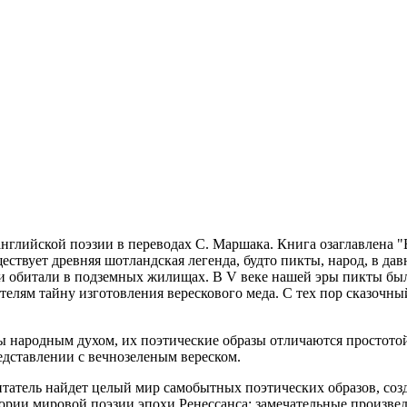
нглийской поэзии в переводах С. Маршака. Книга озаглавлена "
ствует древняя шотландская легенда, будто пикты, народ, в да
 и обитали в подземных жилищах. В V веке нашей эры пикты был
елям тайну изготовления верескового меда. С тех пор сказочны
 народным духом, их поэтические образы отличаются простотой,
едставлении с вечнозеленым вереском.
татель найдет целый мир самобытных поэтических образов, соз
ории мировой поэзии эпохи Ренессанса; замечательные произве