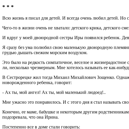
* * *
Всю жизнь я писал для детей. И всегда очень любил детей. Но с
Чего-то в жизни очень не хватало: детского крика, детского сме
И вдруг у моей двоюродной сестры Иры появился ребенок. Дев
Я сразу без ума полюбил свою маленькую двоюродную племянни
грудью дышать свежим морским воздухом.
Это было на редкость симпатичное, веселое и жизнерадостное с
ли, несколько чрезмерным. Мне хотелось называть ее как-нибуд
В Сестрорецке жил тогда Михаил Михайлович Зощенко. Однажды 
новорожденного ребенка, говорит:
- Ах ты, мой ангел! Ах ты, мой маленький людоед!..
Мне ужасно это понравилось. И с этого дня я стал называть 
Конечно, ее маме, бабушке и некоторым другим родственникам 
подозревала, что она Ирина.
Постепенно все в доме стали говорить: