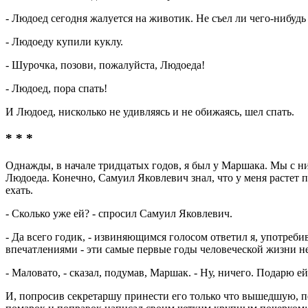
- Людоед сегодня жалуется на животик. Не съел ли чего-нибуд
- Людоеду купили куклу.
- Шурочка, позови, пожалуйста, Людоеда!
- Людоед, пора спать!
И Людоед, нисколько не удивляясь и не обижаясь, шел спать.
* * *
Однажды, в начале тридцатых годов, я был у Маршака. Мы с ним
Людоеда. Конечно, Самуил Яковлевич знал, что у меня растет п
ехать.
- Сколько уже ей? - спросил Самуил Яковлевич.
- Да всего годик, - извиняющимся голосом ответил я, употреб
впечатлениями - эти самые первые годы человеческой жизни не 
- Маловато, - сказал, подумав, Маршак. - Ну, ничего. Подарю е
И, попросив секретаршу принести его только что вышедшую, пе