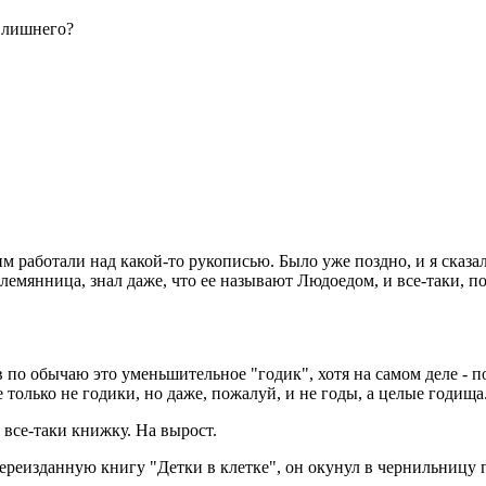
ь лишнего?
 работали над какой-то рукописью. Было уже поздно, и я сказал,
лемянница, знал даже, что ее называют Людоедом, и все-таки, п
ив по обычаю это уменьшительное "годик", хотя на самом деле -
только не годики, но даже, пожалуй, и не годы, а целые годища
й все-таки книжку. На вырост.
реизданную книгу "Детки в клетке", он окунул в чернильницу п