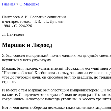
Главная
>
О Маршаке
Пантелеев А.И. Собрание сочинений
в четырех томах. - Т. 3. - Л.: Дет. лит.,
1984. - С. 224-226.
Л. Пантелеев
Маршак и Людоед
Я был совсем молоденький, почти мальчик, когда судьба свела
поучиться у него уму-разуму...
Маршак был человек удивительный. Поражал и могучий многогра
"Ночного обыска" Хлебникова - поэму, запоминал ее всю и на д
утра до глубокой ночи, он способен был по двадцать, по тридц
строчке.
И вместе с тем Маршак был блестящим импровизатором. Он мог
на книге. Свидетелем этого чуда я бывал не один раз. У мног
сохранились. Некоторые навсегда утрачены. А кое-что хранится
Вот и моя память сберегла несколько таких маленьких маршако