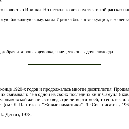
столковостью Иринки. Но несколько лет спустя я такой рассказ на
ую блокадную зиму, когда Иринка была в эвакуации, в маленько
добрая и хорошая девочка, знает, что она - дочь людоеда.
онце 1920-х годов и продолжалась многие десятилетия. Прощаяс
 их связывали: "На одной из своих последних книг Самуил Яков
аршаковской жизни - это ведь три четверти моей, то есть вся и
(см.: Л. Пантелеев. "Живые памятники". Л.: Сов. писатель, 196
.: Детгиз, 1978.