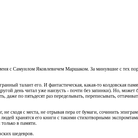
 меня с Самуилом Яковлевичем Маршаком. За минувшие с тех пор
нный талант его. И фантастическая, какая-то колдовская память
ругой день читал уже наизусть - почти без запинки). Но, может
ать, даже по пятьдесят раз переделывать, переписывать, оттачив
, не сходя с места, не отрывая пера от бумаги, сочинить эпиг
их людей хранятся его книги с такими стихотворными экспромтам
 только в памяти.
вских шедевров.