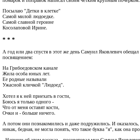
помарок и поправок написал своим четким крупным почерком:
Посылаю "Детки в клетке"
Самой милой людоедке.
Самой славной героине
Косолаповой Ирине.
* * *
А год или два спустя в этот же день Самуил Яковлевич обещал
посвящением:
На Грибоедовском канале
Жила особа юных лет.
Ее родные называли
Ужасной кличкой "Людоед".
Хотел я к ней приехать в гости,
Боюсь я только одного -
Что от меня оставят кости,
Очки и - больше ничего.
А потом они познакомились и даже подружились. И оказалось, 
никак, бедная, не могла понять, что такое буква "я", как она пр
- Напиши об этом рассказ, - посоветовал мне Самуил Яковлеви