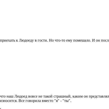
 приехать к Людоеду в гости. Но что-то ему помешало. И он по
что наш Людоед вовсе не такой страшный, каким он представлялс
оизносится. Все говорила вместо "я" - "ты".
ч.