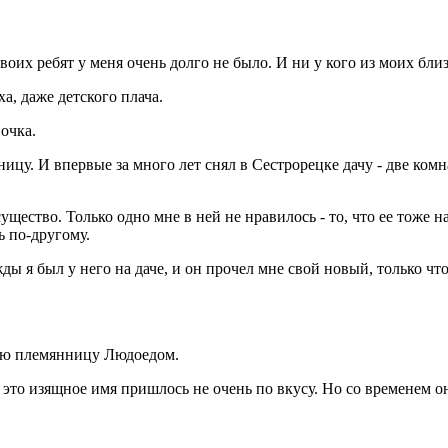
воих ребят у меня очень долго не было. И ни у кого из моих бли
ха, даже детского плача.
очка.
цу. И впервые за много лет снял в Сестрорецке дачу - две ко
ущество. Только одно мне в ней не нравилось - то, что ее тоже н
ь по-другому.
я был у него на даче, и он прочел мне свой новый, только что
свою племянницу Людоедом.
это изящное имя пришлось не очень по вкусу. Но со временем он