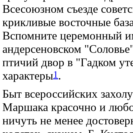
Всесоюзном съезде советс
крикливые восточные баз
Вспомните церемонный им
андерсеновском "Соловье
птичий двор в "Гадком уте
1
характеры
.
Быт всероссийских захолу
Маршака красочно и любов
ничуть не менее достоверн