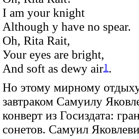
I am your knight
Although у have no spear.
Oh, Rita Rait,
Уоur eyes are bright,
1
And soft as dewy air
.
Но этому мирному отдыху 
завтраком Самуилу Яковл
конверт из Госиздата: гр
сонетов. Самуил Яковлеви