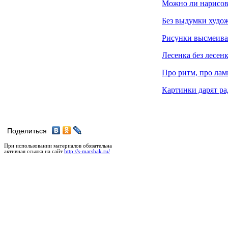
Можно ли нарисов
Без выдумки худож
Рисунки высмеив
Лесенка без лесен
Про ритм, про лам
Картинки дарят ра
Поделиться
При использовании материалов обязательна
активная ссылка на сайт
http://s-marshak.ru/