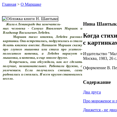
Главная
>
О Маршаке
Нина Шантык
Жили в Ленинграде два замечатель-
ных человека - Самуил Яковлевич Маршак и
Владимир Васильевич Лебедев.
Когда стих
Маршак писал книжки, Лебедев рисовал
картинки. Они встретились, подружились и стали
с картинка
делать книжки вместе. Напишет Маршак сказку
про глупого мышонка или стихи про усатого-
Издательство "Ма
полосатого котенка, а Лебедев нарисует и
мышонка, и котенка, и еще многое другое.
Москва, 1983, 26 с
Встречаясь, они обсуждали, как все сделать
получше, позанимательнее. Работали дружно, с
Оформление В. Пе
увлечением. Если получалось смешно, сами
радовались и смеялись. И всем кругом становилось
весело.
Содержание
Два друга
Про мороженое и 
Движется - не дви