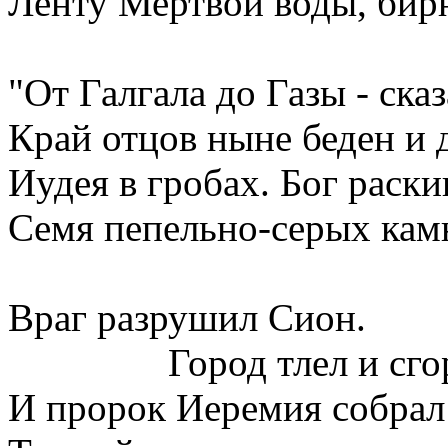
Ленту Мертвой воды, бир
"От Галгала до Газы - ска
Край отцов ныне беден и 
Иудея в гробах. Бог раски
Семя пепельно-серых кам
Враг разрушил Сион.
Город тлел и сгора
И пророк Иеремия собрал