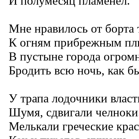
И полумесяц пламенел.
Мне нравилось от борта
К огням прибрежным плы
В пустыне города огром
Бродить всю ночь, как бы
У трапа лодочники власт
Шумя, сдвигали челноки
Мелькали греческие кра