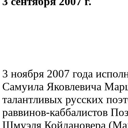
3 сентября 2007 г.
3 ноября 2007 года испол
Самуила Яковлевича Марш
талантливых русских поэт
раввинов-каббалистов Поз
Шмуэля Койдановера (Мах