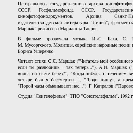
Центрального государственного архива кинофотофо
СССР, Госфильмофонда СССР, Государственн
кинофотофонодокументов, Архива Санкт-Пете
издательства детской литературы "Лицей", фрагмент
Маршак" режиссера Марианны Таврог.
В фильме прозвучала музыка И.-С. Баха, С. Р
М. Мусоргского. Молитвы, еврейские народные песни 
Бориса Ушеренко.
Читают стихи С.Я. Маршак ("Читатель мой особенного 
если ты разлюбишь, - так теперь..."), А.И. Маршак 
видел на свете берез?", "Когда-нибудь, с течением век
четыре был я бессмертен...", "Люди пишут, а время 
"Порой часы обманывают нас..."), Г. Капралов ("Парово
Студия "Лентелефильм". ТПО "Союзтелефильм", 1992 г