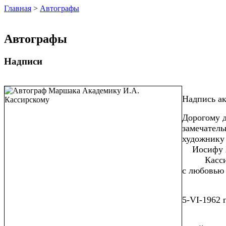
Главная
>
Автографы
Автографы
Надписи
Надпись а
Дорогому д
замечатель
художнику
Иосифу А
Кассирс
с любовью 
С. М
5-VI-1962 г