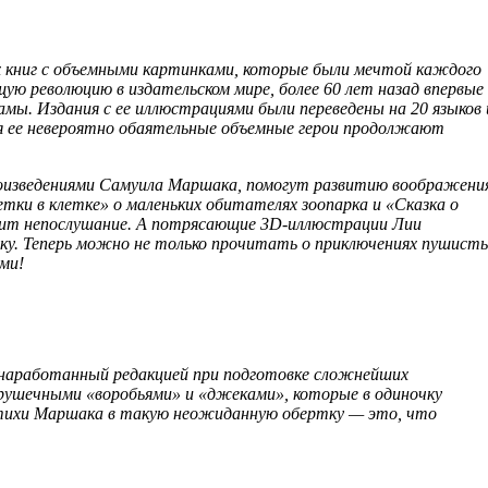
книг с объемными картинками, которые были мечтой каждого
ю революцию в издательском мире, более 60 лет назад впервые
мы. Издания с ее иллюстрациями были переведены на 20 языков 
я ее невероятно обаятельные объемные герои продолжают
роизведениями Самуила Маршака, помогут развитию воображени
етки в клетке» о маленьких обитателях зоопарка и «Сказка о
одит непослушание. А потрясающие 3D-иллюстрации Лии
ку. Теперь можно не только прочитать о приключениях пушист
ми!
 наработанный редакцией при подготовке сложнейших
рушечными «воробьями» и «джеками», которые в одиночку
стихи Маршака в такую неожиданную обертку — это, что