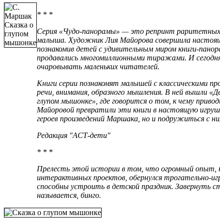
* * *
Серия «Чудо-панорамы» — это репринт раритетных 
малыша. Художник Лия Майорова совершила настоящу
познакомив детей с удивительным миром книги-панора
продавались многомиллионными тиражами. И сегодн
очаровывать маленьких читателей.
Книги серии познакомят малышей с классическими п
речи, внимания, образного мышления. В ней вышли «Д
глупом мышонке», где говорится о том, к чему прив
Майоровой превратили эти книги в настоящую игруш
героев произведений Маршака, но и подружиться с ни
Редакция "АСТ-дети"
* * *
Прелесть этой истории в том, что огромный опыт,
интерактивных проектов, обернулся трогательно-иг
способны устроить в детской праздник. Завернуть 
называется, бинго.