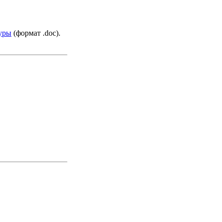
туры
(формат .doc).