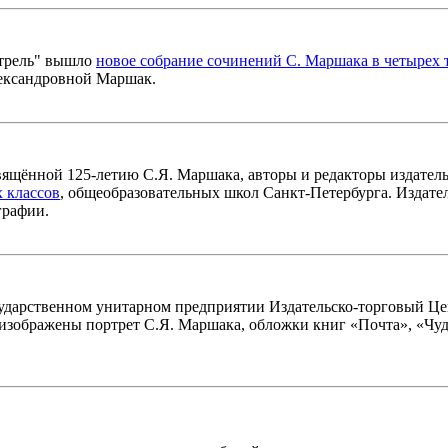
стрель" вышло
новое собрание сочинений С. Маршака в четырех 
ександровной Маршак.
освящённой 125-летию С.Я. Маршака, авторы и редакторы издате
х классов
, общеобразовательных школ Санкт-Петербурга. Издат
графии.
ударственном унитарном предприятии Издательско-торговый Ц
 изображены портрет С.Я. Маршака, обложки книг «Почта», «Чу