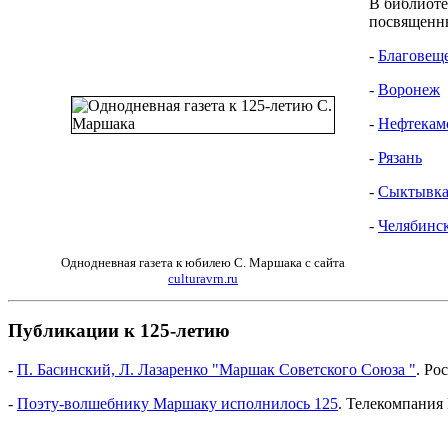
В библиоте
посвященны
-
Благовещ
-
Воронеж
-
Нефтекам
-
Рязань
-
Сыктывк
-
Челябинс
Однодневная газета к юбилею С. Маршака с сайта
culturavrn.ru
Публикации к 125-летию
-
П. Басинский, Л. Лазаренко "Маршак Советского Союза "
. Ро
-
Поэту-волшебнику Маршаку исполнилось 125
. Телекомпания 