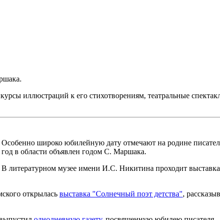
ршака.
курсы иллюстраций к его стихотворениям, театральные спектак
Особенно широко юбилейную дату отмечают на родине писател
год в области объявлен годом С. Маршака.
В литературном музее имени И.С. Никитина проходит выставка
мского открылась
выставка "Солнечный поэт детства"
, рассказы
 выпустил
однодневную газету
, посвященную юбилею писателя.