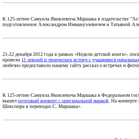
К 125-летию Самуила Яковлевича Маршака в издательстве "А
подготовленное Александром Иммануэлевичем и Татьяной Ал
21-22 декабря 2012 года в рамках «Недели детской книги», п
провели
11 лекций и творческих встреч с учащимися начальны
любезно предоставило нашему сайту рассказ о встречах и фото
К 125-летию Самуила Яковлевича Маршака в Федеральном гос
вышел
почтовый конверт с оригинальной маркой
. На конверте
Шекспира в переводах С. Маршака».