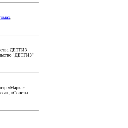
томах
,
льства ДЕТГИЗ
ельство "ДЕТГИЗ"
ентр «Марка»
деса», «Сонеты