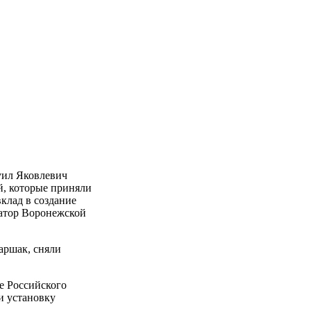
уил Яковлевич
й, которые приняли
клад в создание
натор Воронежской
аршак, сняли
е Российского
и установку