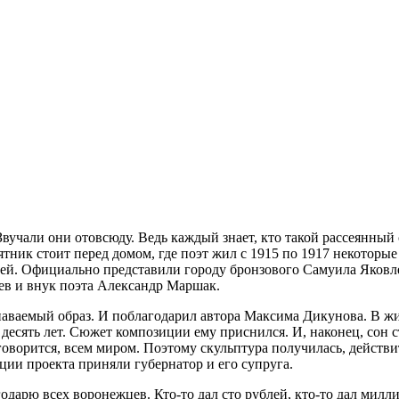
вучали они отовсюду. Ведь каждый знает, кто такой рассеянный 
тник стоит перед домом, где поэт жил с 1915 по 1917 некоторые
дей. Официально представили городу бронзового Самуила Яковл
ев и внук поэта Александр Маршак.
аваемый образ. И поблагодарил автора Максима Дикунова. В ж
есять лет. Сюжет композиции ему приснился. И, наконец, сон с
оворится, всем миром. Поэтому скульптура получилась, действи
ции проекта приняли губернатор и его супруга.
одарю всех воронежцев. Кто-то дал сто рублей, кто-то дал милл