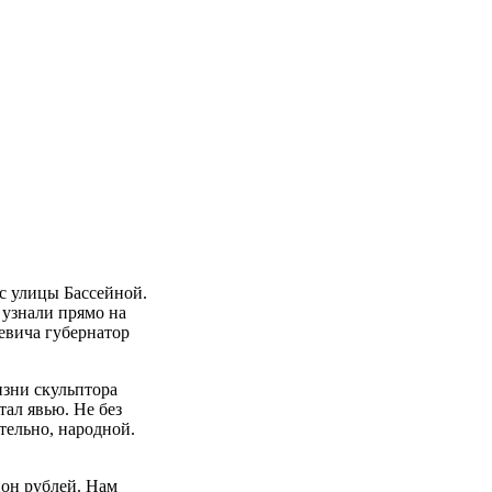
с улицы Бассейной.
 узнали прямо на
евича губернатор
изни скульптора
тал явью. Не без
тельно, народной.
ион рублей. Нам