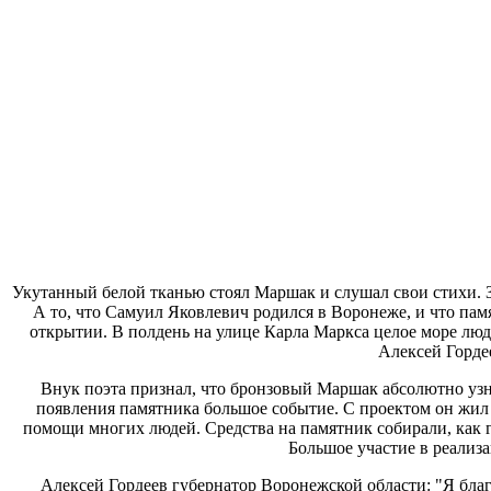
Укутанный белой тканью стоял Маршак и слушал свои стихи. З
А то, что Самуил Яковлевич родился в Воронеже, и что памя
открытии. В полдень на улице Карла Маркса целое море лю
Алексей Горде
Внук поэта признал, что бронзовый Маршак абсолютно узн
появления памятника большое событие. С проектом он жил д
помощи многих людей. Средства на памятник собирали, как г
Большое участие в реализа
Алексей Гордеев губернатор Воронежской области: "Я благ