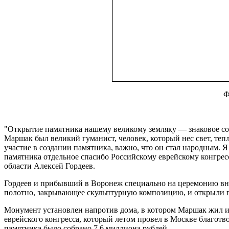
Ф
"Открытие памятника нашему великому земляку — знаковое соб
Маршак был великий гуманист, человек, который нес свет, теп
участие в создании памятника, важно, что он стал народным. 
памятника отдельное спасибо Российскому еврейскому конгре
области Алексей Гордеев.
Гордеев и прибывший в Воронеж специально на церемонию вну
полотно, закрывающее скульптурную композицию, и открыли 
Монумент установлен напротив дома, в котором Маршак жил и 
еврейского конгресса, который летом провел в Москве благотво
памятника было собрано 7,6 миллиона рублей.