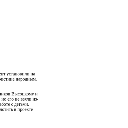
ент установили на
поистине народным.
тников Высоцкому и
но его не взяли из-
боте с детьми.
лотить в проекте