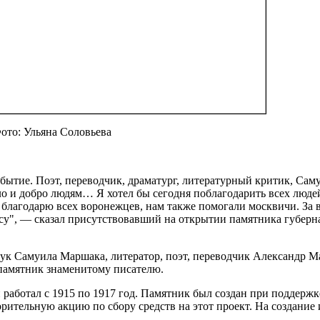
ото: Ульяна Соловьева
ытие. Поэт, переводчик, драматург, литературный критик, Сам
ло и добро людям… Я хотел бы сегодня поблагодарить всех люде
Я благодарю всех воронежцев, нам также помогали москвичи. За в
ссу", — сказал присутствовавший на открытии памятника губер
к Самуила Маршака, литератор, поэт, переводчик Александр М
памятник знаменитому писателю.
работал с 1915 по 1917 год. Памятник был создан при поддержк
рительную акцию по сбору средств на этот проект. На создание 