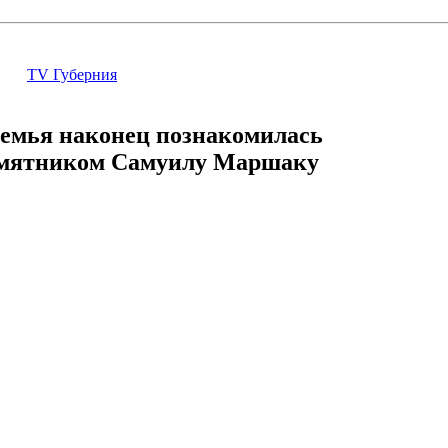
TV Губерния
емья наконец познакомилась
амятником Самуилу Маршаку