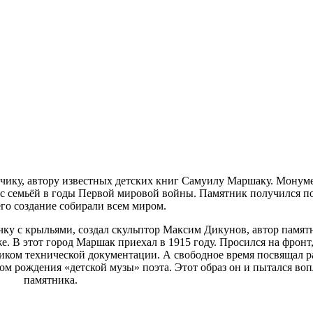
чику, автору известных детских книг Самуилу Маршаку. Монум
л с семьёй в годы Первой мировой войны. Памятник получился 
его создание собирали всем миром.
чку с крыльями, создал скульптор Максим Дикунов, автор памя
 В этот город Маршак приехал в 1915 году. Просился на фронт, 
дчиком технической документации. А свободное время посвящал ра
м рождения «детской музы» поэта. Этот образ он и пытался воп
памятника.