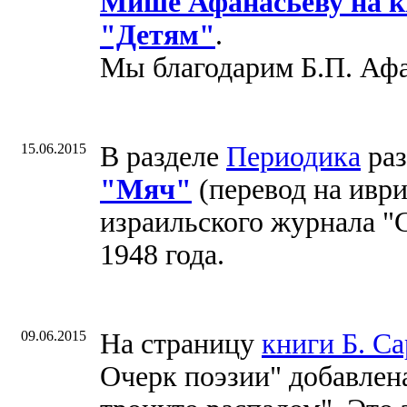
Мише Афанасьеву на к
"Детям"
.
Мы благодарим Б.П. Афа
15.06.2015
В разделе
Периодика
раз
"Мяч"
(перевод на ивр
израильского журнала "С
1948 года.
09.06.2015
На страницу
книги Б. С
Очерк поэзии" добавле