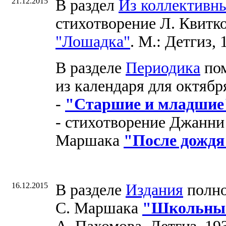
21.12.2015
В раздел
Из коллективн
стихотворение Л. Квитк
"Лошадка"
. М.: Детгиз, 
В разделе
Периодика
пом
из календаря для октября
-
"Старшие и младшие
- стихотворение Джанни 
Маршака
"После дождя
16.12.2015
В разделе
Издания
полно
С. Маршака
"Школьные