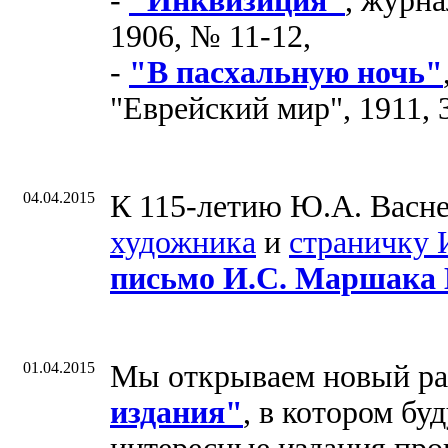
-
"Инквизиция"
, журна
1906, № 11-12,
-
"В пасхальную ночь"
"Еврейский мир", 1911, 
04.04.2015
К 115-летию Ю.А. Васн
художника
и
страничку 
письмо И.С. Маршака 
01.04.2015
Мы открываем новый р
издания"
, в котором бу