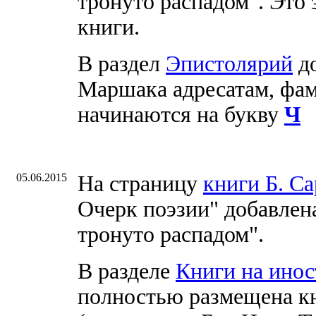
тронуто распадом". Это 
книги.
В раздел
Эпистолярий
до
Маршака адресатам, фа
начинаются на букву
Ч
05.06.2015
На страницу
книги Б. С
Очерк поэзии" добавле
тронуто распадом".
В разделе
Книги на ино
полностью размещена к