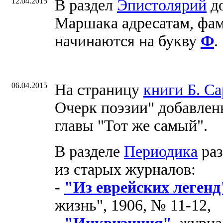
12.04.2015
В раздел
Эпистолярий
до
Маршака адресатам, фа
начинаются на букву
Ф
.
06.04.2015
На страницу
книги Б. С
Очерк поэзии" добавле
главы "Тот же самый".
В разделе
Периодика
раз
из старых журналов:
-
"Из еврейских легенд
жизнь", 1906, № 11-12,