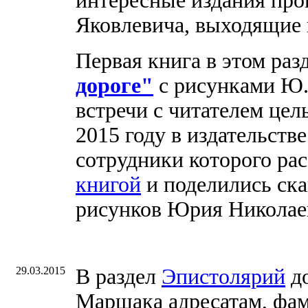
интересные издания про
Яковлевича, выходящие 
Первая книга в этом раз
дороге"
с рисунками Ю. 
встречи с читателем цел
2015 году в издательств
сотрудники которого ра
книгой
и поделились ск
рисунков Юрия Николаев
29.03.2015
В раздел
Эпистолярий
до
Маршака адресатам, фа