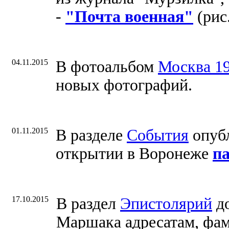
-
"Почта военная"
(рис
04.11.2015
В фотоальбом
Москва 1
новых фотографий.
01.11.2015
В разделе
События
опубл
открытии в Воронеже
п
17.10.2015
В раздел
Эпистолярий
до
Маршака адресатам, фа