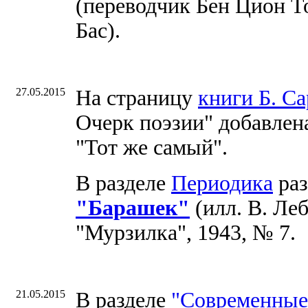
(переводчик Бен Цион Т
Бас).
27.05.2015
На страницу
книги Б. С
Очерк поэзии" добавле
"Тот же самый".
В разделе
Периодика
раз
"Барашек"
(илл. В. Леб
"Мурзилка", 1943, № 7.
21.05.2015
В разделе
"Современные