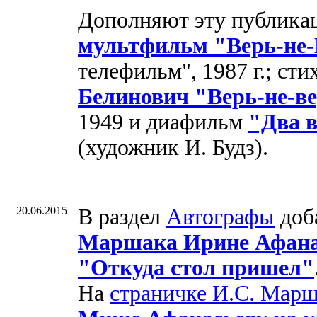
Дополняют эту публика
мультфильм "Верь-не-
телефильм", 1987 г.; ст
Белинович "Верь-не-в
1949 и диафильм
"Два в
(художник И. Будз).
20.06.2015
В раздел
Автографы
доб
Маршака Ирине Афанас
"Откуда стол пришел"
На
страничке И.С. Мар