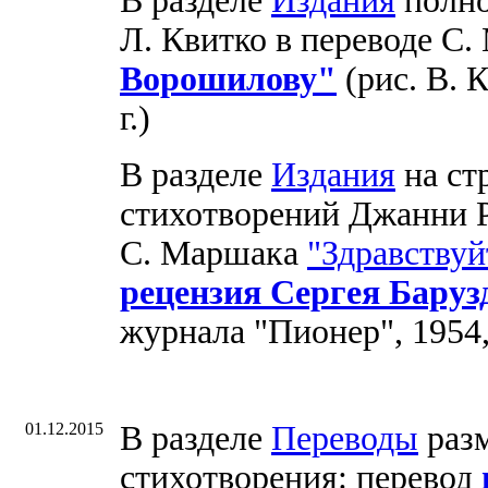
В разделе
Издания
полно
Л. Квитко в переводе С
Ворошилову"
(рис. В. 
г.)
В разделе
Издания
на ст
стихотворений Джанни Р
С. Маршака
"Здравствуй
рецензия Сергея Баруз
журнала "Пионер", 1954,
01.12.2015
В разделе
Переводы
раз
стихотворения: перевод