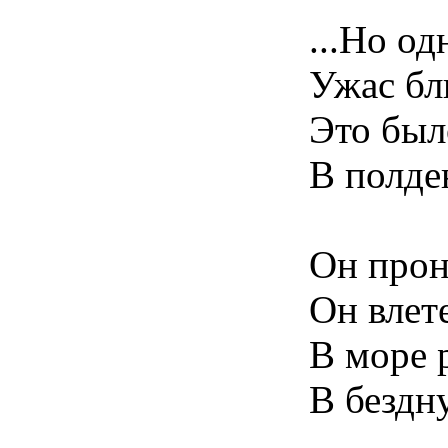
...Но о
Ужас бли
Это был
В полде
Он прон
Он влет
В море 
В бездну