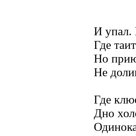
* 
И упал.
Где таит
Но приют
Не долин
Где клю
Дно хол
Одинока