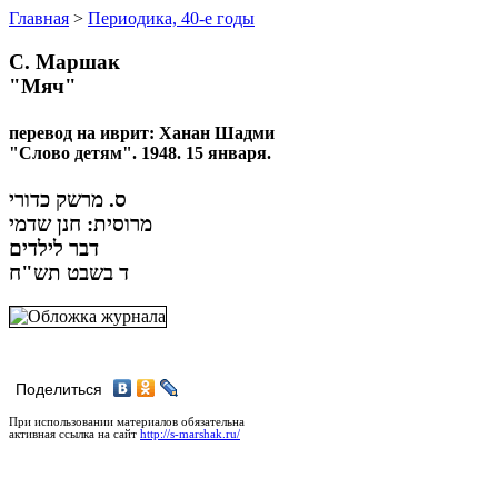
Главная
>
Периодика, 40-е годы
С. Маршак
"Мяч"
перевод на иврит: Ханан Шадми
"Слово детям". 1948. 15 января.
ס. מרשק כדורי
מרוסית: חנן שדמי
דבר לילדים
ד בשבט תש"ח
Поделиться
При использовании материалов обязательна
активная ссылка на сайт
http://s-marshak.ru/