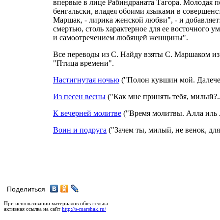
впервые в лице Рабиндраната Тагора. Молодая п
бенгальски, владея обоими языками в совершенств
Маршак, - лирика женской любви", - и добавляет
смертью, столь характерное для ее восточного у
и самоотречением любящей женщины".
Все переводы из С. Найду взяты С. Маршаком из 
"Птица времени".
Настигнутая ночью
("Полон кувшин мой. Далече 
Из песен весны
("Как мне принять тебя, милый?..
К вечерней молитве
("Время молитвы. Алла иль А
Воин и подруга
("Зачем ты, милый, не венок, для
Поделиться
При использовании материалов обязательна
активная ссылка на сайт
http://s-marshak.ru/