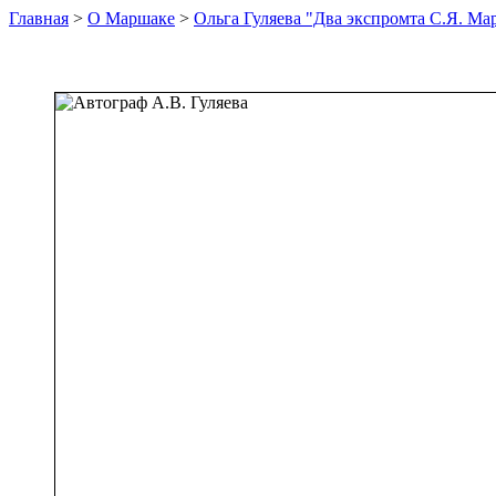
Главная
>
О Маршаке
>
Ольга Гуляева "Два экспромта С.Я. Ма