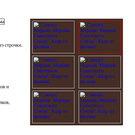
з строчки.
ов и
лков,