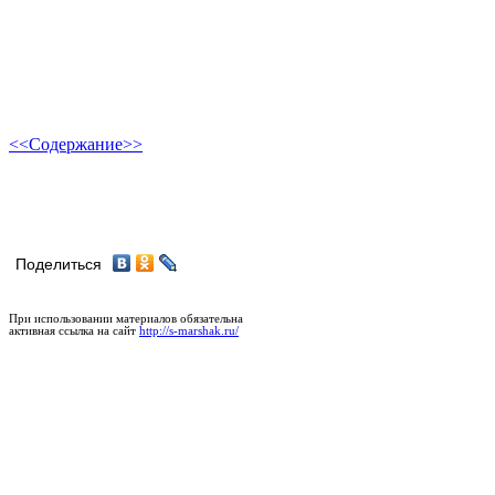
<<
Содержание
>>
Поделиться
При использовании материалов обязательна
активная ссылка на сайт
http://s-marshak.ru/