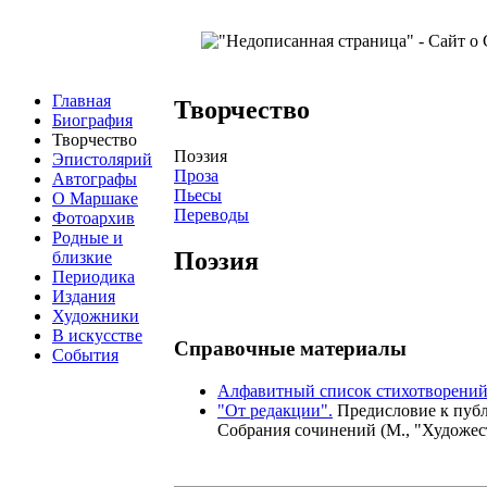
Главная
Творчество
Биография
Творчество
Поэзия
Эпистолярий
Проза
Автографы
Пьесы
О Маршаке
Переводы
Фотоархив
Родные и
Поэзия
близкие
Периодика
Издания
Художники
В искусстве
Справочные материалы
События
Алфавитный список стихотворени
"От редакции".
Предисловие к публ
Собрания сочинений (М., "Художест