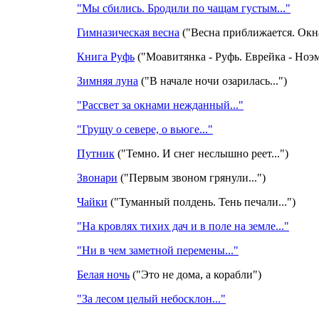
"Мы сбились. Бродили по чащам густым..."
Гимназическая весна
("Весна приближается. Окна
Книга Руфь
("Моавитянка - Руфь. Еврейка - Ноэм
Зимняя луна
("В начале ночи озарилась...")
"Рассвет за окнами нежданный..."
"Грущу о севере, о вьюге..."
Путник
("Темно. И снег неслышно реет...")
Звонари
("Первым звоном грянули...")
Чайки
("Туманный полдень. Тень печали...")
"На кровлях тихих дач и в поле на земле..."
"Ни в чем заметной перемены..."
Белая ночь
("Это не дома, а корабли")
"За лесом целый небосклон..."