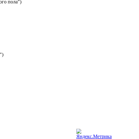
ого пола")
")