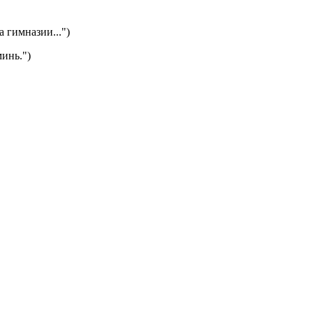
 гимназии...")
инь.")