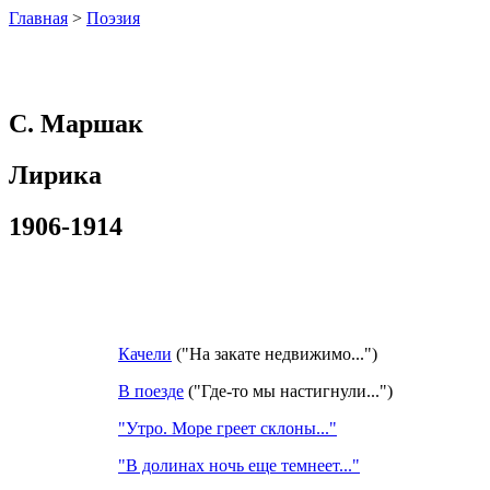
Главная
>
Поэзия
С. Маршак
Лирика
1906-1914
Качели
("На закате недвижимо...")
В поезде
("Где-то мы настигнули...")
"Утро. Море греет склоны..."
"В долинах ночь еще темнеет..."