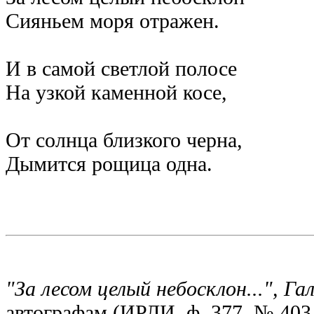
Сияньем моря отражен.
И в самой светлой полосе
На узкой каменной косе,
От солнца близкого черна,
Дымится рощица одна.
"За лесом целый небосклон...", Га
автографам (ИРЛИ, ф. 377, № 403,