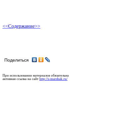
<<
Содержание
>>
Поделиться
При использовании материалов обязательна
активная ссылка на сайт
http://s-marshak.ru/