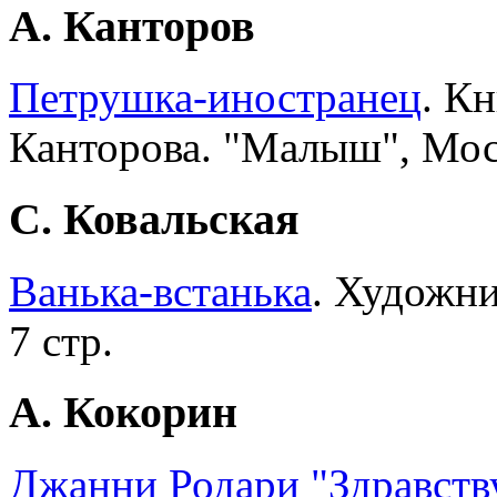
А. Канторов
Петрушка-иностранец
. К
Канторова. "Малыш", Моск
С. Ковальская
Ванька-встанька
. Художни
7 стр.
А. Кокорин
Джанни Родари "Здравству