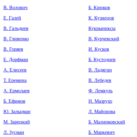
В. Волович
Б. Крюков
Е. Галей
К. Кузнецов
В. Гальдиев
Кукрыниксы
В. Гливенко
В. Курчевский
В. Горяев
И. Кусков
Е. Дорфман
Б. Кустодиев
А. Елисеев
В. Ладягин
Т. Еремина
В. Лебедев
А. Ермолаев
Ф. Лемкуль
Б. Ефимов
Н. Мазрухо
Ю. Зальцман
Л. Майорова
М. Зарецкий
Б. Малинковский
Л. Зусман
Б. Маркевич