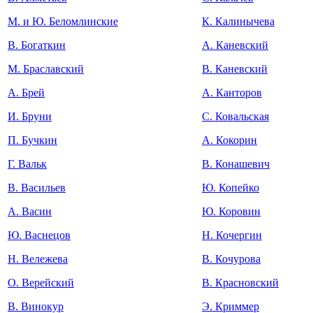
М. и Ю. Беломлинские
К. Калинычева
В. Богаткин
А. Каневский
М. Браславский
В. Каневский
А. Брей
А. Канторов
И. Бруни
С. Ковальская
П. Бучкин
А. Кокорин
Г. Вальк
В. Конашевич
В. Васильев
Ю. Копейко
А. Васин
Ю. Коровин
Ю. Васнецов
Н. Кочергин
Н. Вележева
В. Кочурова
О. Верейский
В. Красновский
В. Винокур
Э. Криммер