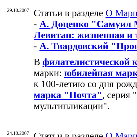
29.10.2007
Cтатьи в разделе
О Мар
-
А. Доценко "Самуил
Левитан: жизненная и 
-
А. Твардовский "Про
В
филателистической 
марки:
юбилейная мар
к 100-летию со дня рож
марка "Почта"
, серия 
мультипликации".
24.10.2007
Cтатьи в разделе
О Мар