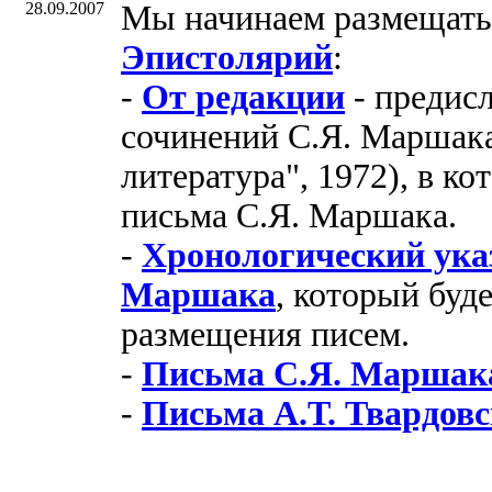
28.09.2007
Мы начинаем размещать 
Эпистолярий
:
-
От редакции
- предисл
сочинений С.Я. Маршака
литература", 1972), в к
письма С.Я. Маршака.
-
Хронологический указ
Маршака
, который буд
размещения писем.
-
Письма С.Я. Маршака
-
Письма А.Т. Твардов