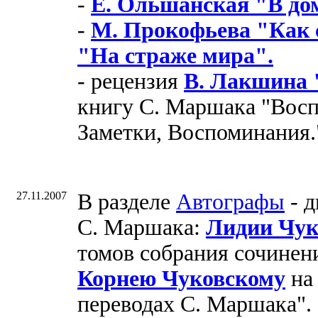
-
Е. Ольшанская "В до
-
М. Прокофьева "Как 
"На страже мира".
- рецензия
В. Лакшина 
книгу С. Маршака "Восп
Заметки, Воспоминания.
27.11.2007
В разделе
Автографы
- д
С. Маршака:
Лидии Чук
томов собрания сочинен
Корнею Чуковскому
на 
переводах С. Маршака".