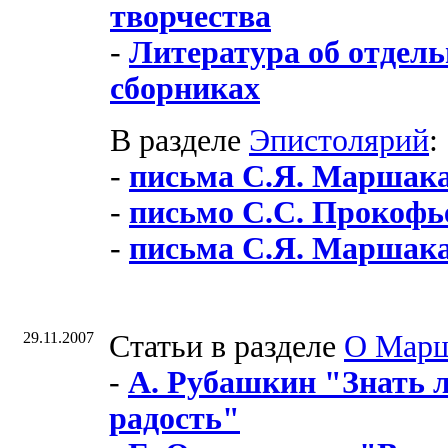
творчества
-
Литература об отдель
сборниках
В разделе
Эпистолярий
:
-
письма С.Я. Маршака
-
письмо С.С. Прокофь
-
письма С.Я. Маршака
29.11.2007
Cтатьи в разделе
О Мар
-
А. Рубашкин "Знать л
радость"