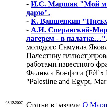
-
И.С. Маршак "Мой ма
дарю".
-
К. Ваншенкин "Пись
-
А.И. Сперанский-Ма
лагерем - в палатке…"
молодого Самуила Яков
Палестину иллюстриров
работами известного фр
Феликса Бонфиса (Félix 
"Palestine and Egypt, Mar
03.12.2007
Cтатьи в разделе
О Мар