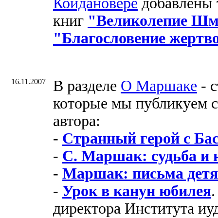
Койдановере
добавлены 
книг
"Великолепие Шм
"Благословение жерт
16.11.2007
В разделе
О Маршаке
- 
которые мы публикуем с
автора:
-
Странный герой с Ба
-
С. Маршак: судьба и 
-
Маршак: письма дет
-
Урок в канун юбилея
директора Института иу