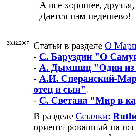
А все хорошее, друзья,
Дается нам недешево!
28.12.2007
Cтатьи в разделе
О Мар
-
С. Баруздин "О Саму
-
А. Дымшиц "Один из
-
А.И. Сперанский-Ма
отец и сын"
.
-
С. Светана "Мир в к
В разделе
Ссылки
:
Ruth
ориентированный на исс