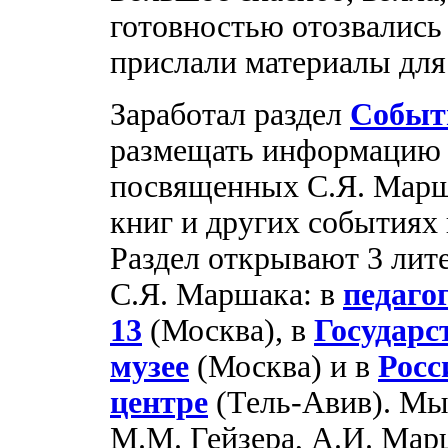
готовностью отозвались
прислали материалы для
Заработал раздел
Событ
размещать информацию о
посвященных С.Я. Марш
книг и других событиях
Раздел открывают 3 лит
С.Я. Маршака: в
педаго
13
(Москва), в
Государс
музее
(Москва) и в
Росс
центре
(Тель-Авив). Мы
М.М. Гейзера, А.И. Марш