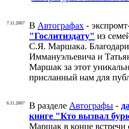
7.11.2007
В
Автографах
- экспромт
"Гослитиздату"
из семе
С.Я. Маршака. Благодар
Иммануэльевича и Татья
Маршак за этот уникальн
присланный нам для пуб
6.11.2007
В разделе
Автографы
-
д
книге "Кто вызвал бур
Маршак в конце встречи 