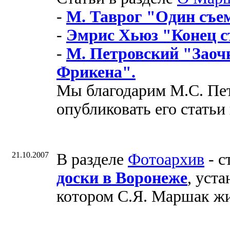
-
М. Таврог "Один съе
-
Эмрис Хьюз "Конец с
-
М. Петровский "Заоч
Фрикена".
Мы благодарим М.С. Пет
опубликовать его статьи
21.10.2007
В разделе
Фотоархив
- с
доски в Воронеже
, уст
котором С.Я. Маршак жил