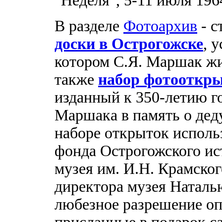
"Неделя", 5-11 июля 1964
В разделе
Фотоархив
- с
доски в Острогожске
, 
котором С.Я. Маршак жил
также
набор фотооткр
изданный к 350-летию го
Маршака в память о дед
наборе открыток исполь
фонда Острогожского ис
музея им. И.Н. Крамско
директора музея Наталь
любезное разрешение оп